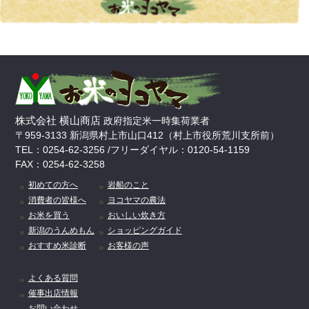
株式会社 横山商店
政府指定米一時集荷業者
〒959-3133 新潟県村上市山口412（村上市役所荒川支所前）
TEL：0254-62-3256 /フリーダイヤル：0120-54-1159
FAX：0254-62-3258
初めての方へ
岩船のこと
消費者の皆様へ
ヨコヤマの農法
お米を買う
おいしい炊き方
新潟のうんめもん
ショッピングガイド
おすすめ米診断
お客様の声
よくある質問
催事出店情報
お問い合わせ