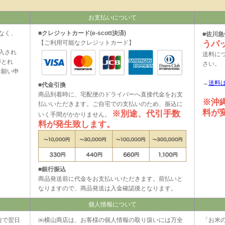
お支払いについて
なく、
■
クレジットカード(e-scott決済)
■
佐川急
【ご利用可能なクレジットカード】
うパ
入され
送料に
がとれ
さい。
お願い申
→
送料
■
代金引換
商品到着時に、宅配便のドライバーへ直接代金をお支
※沖
払いいただきます。ご自宅での支払いのため、振込に
料が
※別途、代引手数
いく手間がかかりません。
料が発生致します。
■
銀行振込
商品発送前に代金をお支払いいただきます。前払いと
なりますので、商品発送は入金確認後となります。
個人情報について
短で翌日
㈱横山商店は、お客様の個人情報の取り扱いには万全
「お米