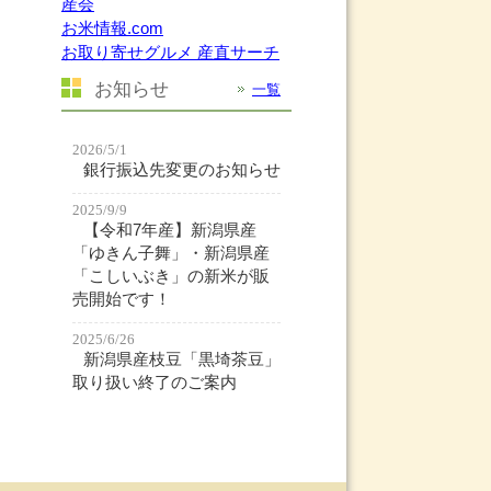
産会
お米情報.com
お取り寄せグルメ 産直サーチ
お知らせ
一覧
2026/5/1
銀行振込先変更のお知らせ
2025/9/9
【令和7年産】新潟県産
「ゆきん子舞」・新潟県産
「こしいぶき」の新米が販
売開始です！
2025/6/26
新潟県産枝豆「黒埼茶豆」
取り扱い終了のご案内