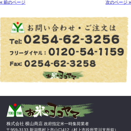
« 前のページ
次のページ »
株式会社 横山商店
政府指定米一時集荷業者
〒959-3133 新潟県村上市山口412（村上市役所荒川支所前）