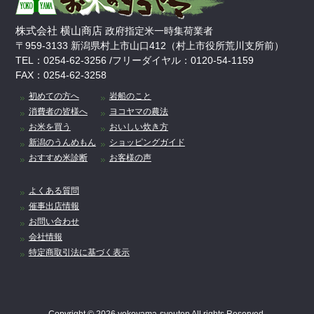
株式会社 横山商店
政府指定米一時集荷業者
〒959-3133 新潟県村上市山口412（村上市役所荒川支所前）
TEL：0254-62-3256 /フリーダイヤル：0120-54-1159
FAX：0254-62-3258
初めての方へ
岩船のこと
消費者の皆様へ
ヨコヤマの農法
お米を買う
おいしい炊き方
新潟のうんめもん
ショッピングガイド
おすすめ米診断
お客様の声
よくある質問
催事出店情報
お問い合わせ
会社情報
特定商取引法に基づく表示
Copyright © 2026 yokoyama-syouten All rights Reserved.