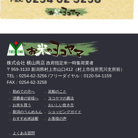
株式会社 横山商店
政府指定米一時集荷業者
〒959-3133 新潟県村上市山口412（村上市役所荒川支所前）
TEL：0254-62-3256 /フリーダイヤル：0120-54-1159
FAX：0254-62-3258
初めての方へ
岩船のこと
消費者の皆様へ
ヨコヤマの農法
お米を買う
おいしい炊き方
新潟のうんめもん
ショッピングガイド
おすすめ米診断
お客様の声
よくある質問